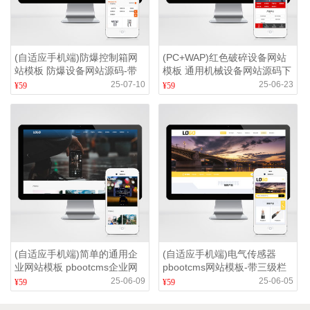
(自适应手机端)防爆控制箱网
(PC+WAP)红色破碎设备网站
站模板 防爆设备网站源码-带
模板 通用机械设备网站源码下
三级栏目
载
25-07-10
25-06-23
¥59
¥59
(自适应手机端)简单的通用企
(自适应手机端)电气传感器
业网站模板 pbootcms企业网
pbootcms网站模板-带三级栏
站源码下载
目-产品带视频
25-06-09
25-06-05
¥59
¥59