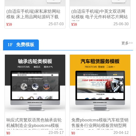
(自适应手机端)家私家纺网站
(自适应手机端)中英文双语网
模板 床上用品网站源码下载
站模板 电子元件科研芯片网站
模板
25-07-03
25-06-30
¥59
¥59
更多>>
1F 免费模板
响应式简繁双语黑色轴承齿轮
免费pbootcms模板汽车租赁销
机械制造企业pbootcms模板
售服务行业网站模板营销型网
机械齿轮设备网站源码(自适应
站模板（PC+手机模板）
23-05-17
20-04-12
¥0
¥0