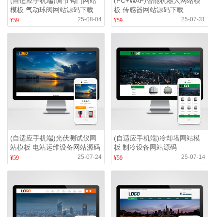
(自适应手机端)调节阀门网站
(PC+WAP)智能机器人网站模
模板 气动球阀网站源码下载
板 传感器网站源码下载
25-08-04
25-07-31
¥59
¥59
(自适应手机端)光伏测试仪网
(自适应手机端)冷却塔网站模
站模板 电站运维设备网站源码
板 制冷设备网站源码
下载
25-07-24
25-07-14
¥59
¥59