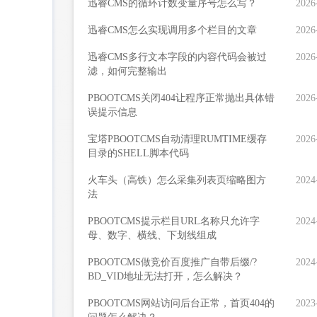
迅睿CMS的循环计数变量序号怎么写？
2026
迅睿CMS怎么实现调用多个栏目的文章
2026
迅睿CMS多行文本字段的内容代码会被过
2026
滤，如何完整输出
PBOOTCMS关闭404让程序正常抛出具体错
2026
误提示信息
宝塔PBOOTCMS自动清理RUMTIME缓存
2026
目录的SHELL脚本代码
火车头（高铁）怎么采集列表页缩略图方
2024
法
PBOOTCMS提示栏目URL名称只允许字
2024
母、数字、横线、下划线组成
PBOOTCMS做竞价百度推广自带后缀/?
2024
BD_VID地址无法打开，怎么解决？
PBOOTCMS网站访问后台正常，首页404的
2023