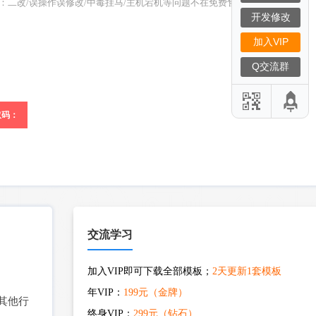
S：二改/误操作误修改/中毒挂马/主机宕机等问题不在免费售后范围）
开发修改
加入VIP
Q交流群
取码：
交流学习
加入VIP即可下载全部模板；
2天更新1套模板
年VIP：
199元（金牌）
其他行
终身VIP：
299元（钻石）