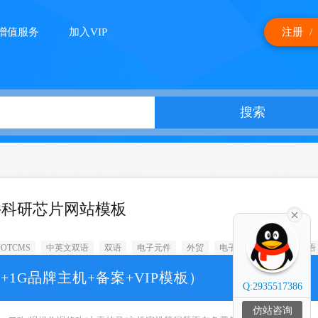
增值服务
加入VIP
注册
/
搜索
件科研芯片网站模板
OOTCMS
中英文双语
双语
电子元件
外贸
电子
PBOOTCMS双语
+1G品牌主机+备案+VIP模板）
Q:2935517386
仿站咨询