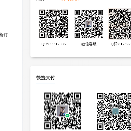
不断订
Q:2935517386
微信客服
Q群:817597
快捷支付