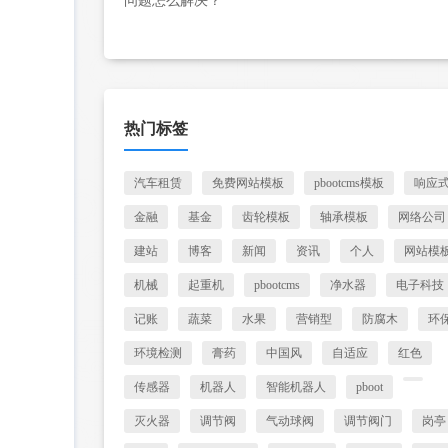
问题怎么解决？
热门标签
汽车租赁
免费网站模板
pbootcms模板
响应
金融
基金
齿轮模板
轴承模板
网络公司
建站
博客
新闻
资讯
个人
网站模
机械
起重机
pbootcms
净水器
电子科技
记账
蔬菜
水果
营销型
防腐木
环
环境检测
膏药
中国风
自适应
红色
传感器
机器人
智能机器人
pboot
灭火器
调节阀
气动球阀
调节阀门
岗亭