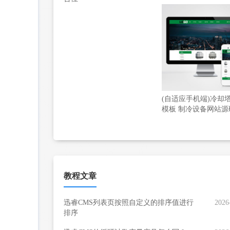
(自适应手机端)冷却
模板 制冷设备网站源
教程文章
迅睿CMS列表页按照自定义的排序值进行
2026
排序