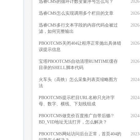
迅睿CMS的循环计数变量序号怎么写？
2026
迅睿CMS怎么实现调用多个栏目的文章
2026
迅睿CMS多行文本字段的内容代码会被过
2026
滤，如何完整输出
PBOOTCMS关闭404让程序正常抛出具体错
2026
误提示信息
宝塔PBOOTCMS自动清理RUMTIME缓存
2026
目录的SHELL脚本代码
火车头（高铁）怎么采集列表页缩略图方
2024
法
PBOOTCMS提示栏目URL名称只允许字
2024
母、数字、横线、下划线组成
PBOOTCMS做竞价百度推广自带后缀/?
2024
BD_VID地址无法打开，怎么解决？
PBOOTCMS网站访问后台正常，首页404的
2023