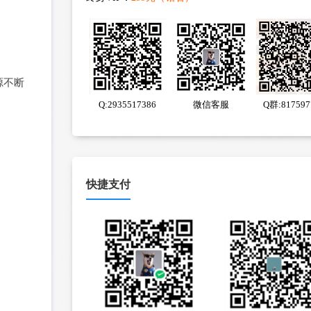
源不断
Q:2935517386
微信客服
Q群:817597
快捷支付