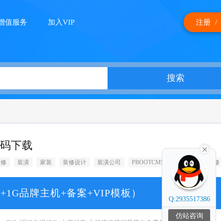
增值服务
加入VIP
注册
/
搜索
源码下载
装修
装潢
家装
装修设计
装潢公司
PBOOTCMS
PBOOTCMS装修
+1G品牌主机+备案+VIP模板）
Q:2935517386
仿站咨询