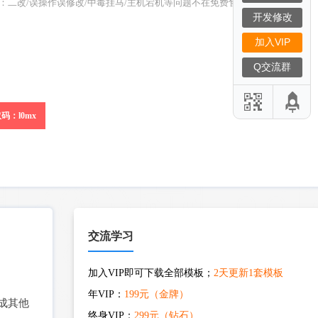
S：二改/误操作误修改/中毒挂马/主机宕机等问题不在免费售后范围）
开发修改
加入VIP
Q交流群
码：l0mx
交流学习
加入VIP即可下载全部模板；
2天更新1套模板
年VIP：
199元（金牌）
成其他
终身VIP：
299元（钻石）