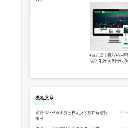
(自适应手机端)冷却
模板 制冷设备网站源
教程文章
迅睿CMS列表页按照自定义的排序值进行
2026
排序