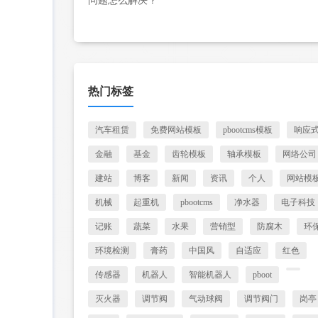
问题怎么解决？
热门标签
汽车租赁
免费网站模板
pbootcms模板
响应
金融
基金
齿轮模板
轴承模板
网络公司
建站
博客
新闻
资讯
个人
网站模
机械
起重机
pbootcms
净水器
电子科技
记账
蔬菜
水果
营销型
防腐木
环
环境检测
膏药
中国风
自适应
红色
传感器
机器人
智能机器人
pboot
灭火器
调节阀
气动球阀
调节阀门
岗亭