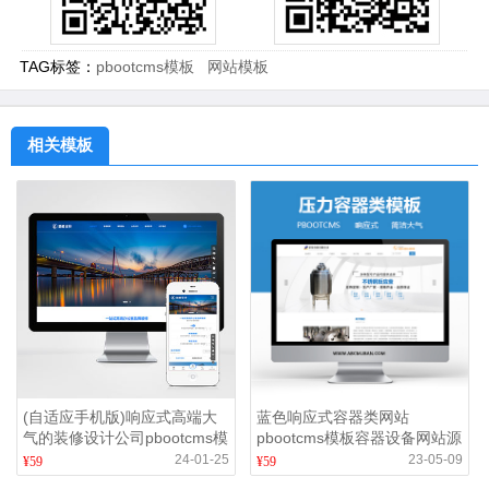
TAG标签：
pbootcms模板
网站模板
相关模板
(自适应手机版)响应式高端大
蓝色响应式容器类网站
气的装修设计公司pbootcms模
pbootcms模板容器设备网站源
板_办公室装修装饰公司网站
码
24-01-25
23-05-09
¥59
¥59
源码下载