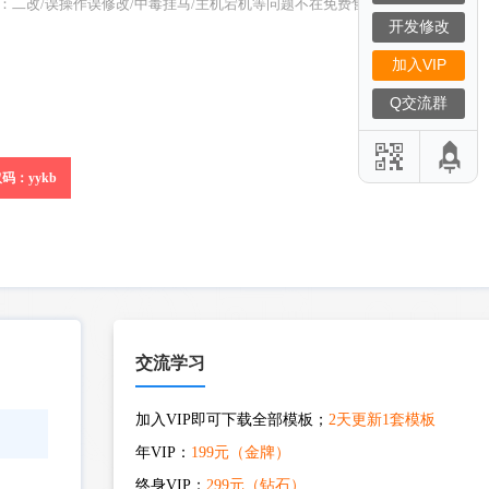
S：二改/误操作误修改/中毒挂马/主机宕机等问题不在免费售后范围）
开发修改
加入VIP
Q交流群
码：yykb
交流学习
加入VIP即可下载全部模板；
2天更新1套模板
年VIP：
199元（金牌）
终身VIP：
299元（钻石）