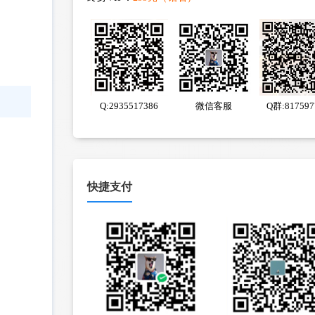
Q:2935517386
微信客服
Q群:817597
快捷支付