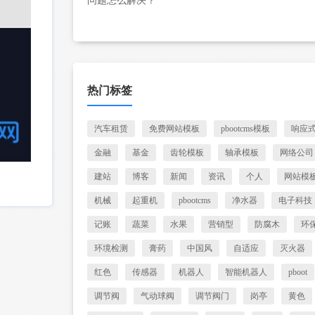
问题怎么解决？
热门标签
汽车租赁
免费网站模板
pbootcms模板
响应
金融
基金
齿轮模板
轴承模板
网络公司
建站
博客
新闻
资讯
个人
网站模
机械
起重机
pbootcms
净水器
电子科技
记账
蔬菜
水果
营销型
防腐木
环
环境检测
膏药
中国风
自适应
灭火器
红色
传感器
机器人
智能机器人
pboot
调节阀
气动球阀
调节阀门
岗亭
黄色