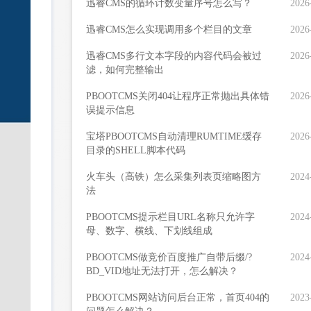
迅睿CMS的循环计数变量序号怎么写？
2026
迅睿CMS怎么实现调用多个栏目的文章
2026
迅睿CMS多行文本字段的内容代码会被过
2026
滤，如何完整输出
PBOOTCMS关闭404让程序正常抛出具体错
2026
误提示信息
宝塔PBOOTCMS自动清理RUMTIME缓存
2026
目录的SHELL脚本代码
火车头（高铁）怎么采集列表页缩略图方
2024
法
PBOOTCMS提示栏目URL名称只允许字
2024
母、数字、横线、下划线组成
PBOOTCMS做竞价百度推广自带后缀/?
2024
BD_VID地址无法打开，怎么解决？
PBOOTCMS网站访问后台正常，首页404的
2023