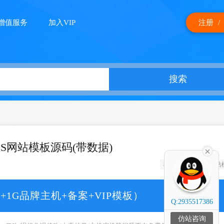
增值服务
加入VIP
注册
/
搜索
S网站模板源码(带数据)
教育
培训
网站
+1G品牌主机+备案+VIP模板）
Q:2935517386
仿站咨询