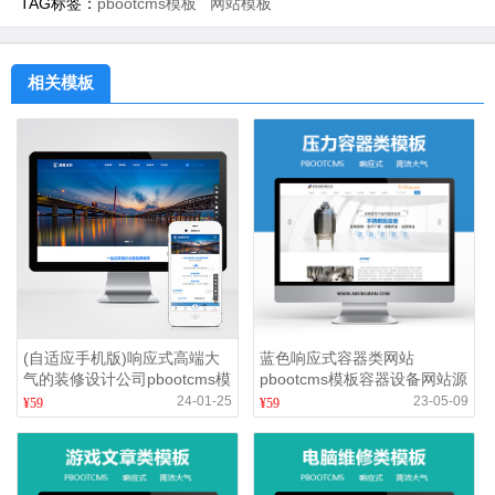
TAG标签：
pbootcms模板
网站模板
相关模板
(自适应手机版)响应式高端大
蓝色响应式容器类网站
气的装修设计公司pbootcms模
pbootcms模板容器设备网站源
板_办公室装修装饰公司网站
码
24-01-25
23-05-09
¥59
¥59
源码下载