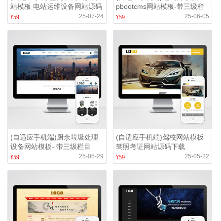
站模板 电站运维设备网站源码
pbootcms网站模板-带三级栏
下载
目-产品带视频
25-07-24
25-06-05
¥59
¥59
(自适应手机端)厨余垃圾处理
(自适应手机端)驾校网站模板
设备网站模板- 带三级栏目
驾照考证网站源码下载
25-05-29
25-05-22
¥59
¥59