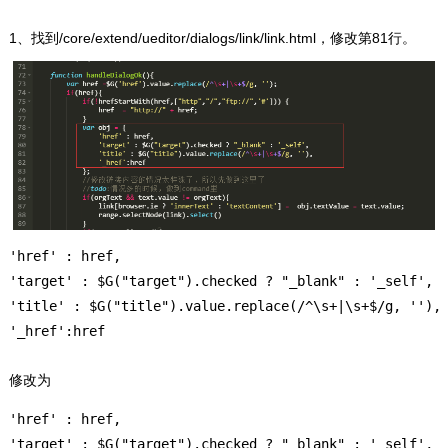
1、找到/core/extend/ueditor/dialogs/link/link.html，修改第81行。
'href' : href,

'target' : $G("target").checked ? "_blank" : '_self',

'title' : $G("title").value.replace(/^\s+|\s+$/g, ''),

'_href':href
修改为
'href' : href,

'target' : $G("target").checked ? "_blank" : '_self',
