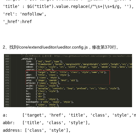
'title' : $G("title").value.replace(/^\s+|\s+$/g, ''),

'rel': 'nofollow',

'_href':href
2、找到/core/extend/ueditor/ueditor.config.js，修改第370行。
a:      ['target', 'href', 'title', 'class', 'style','n
abbr:   ['title', 'class', 'style'],

address: ['class', 'style'],
