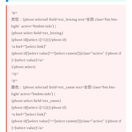
<p>

类型：{pboot:selectall field=ext_leixing text=全部 class='btn btn-
light'  active='btnbtn-info'} |

{pboot:select field=ext_leixing}

{pboot:if([select:i]>1)}|{/pboot:if}

<a href="[select:link]"
{pboot:if('[select:value]'=='[select:current]')}class="active" {/pboot:if
}>[select:value]</a>

{/pboot:select}

</p>

<p>

颜色：{pboot:selectall field=ext_yanse text=全部 class='btn btn-
light' active='btnbtn-info'} |

{pboot:select field=ext_yanse}

{pboot:if([select:i]>1)}|{/pboot:if}

<a href="[select:link]"
{pboot:if('[select:value]'=='[select:current]')}class="active" {/pboot:if
}>[select:value]</a>
