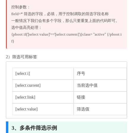
控制参数：

field=* 筛选的字段，必填，用于控制调取的筛选字段名称

一般情况下我们会有多个字段，那么只要重复上面的代码即可。

选中值高亮处理：
{pboot:if('[select:value]'=='[select:current]')}class= "active" {/pboot:i
f}
2）筛选可用标签
[select:i]
序号
[select:current]
当前选中值
[select:link]
链接
[select:value]
筛选值
3、多条件筛选示例