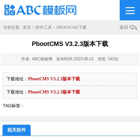
当前位置:
首页
>
软件工具
>
PBOOTCMS下载
返回
PbootCMS V3.2.3版本下载
作者: ABC模板网 发布时间:
2023-06-21
浏览: 543次
下载地址：
PbootCMS V3.2.3版本下载
下载地址：
PbootCMS V3.2.3版本下载
TAG标签：
相关软件