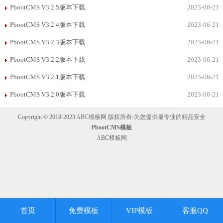
PbootCMS V3.2.5版本下载
2023-06-21
PbootCMS V3.2.4版本下载
2023-06-21
PbootCMS V3.2.3版本下载
2023-06-21
PbootCMS V3.2.2版本下载
2023-06-21
PbootCMS V3.2.1版本下载
2023-06-21
PbootCMS V3.2.0版本下载
2023-06-21
Copyright © 2018-2023 ABC模板网 版权所有-为您提供最专业的精品安全
PbootCMS模板
ABC模板网
首页
免费模板
VIP模板
客服QQ